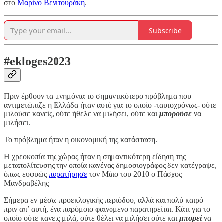
στο
Μαρίνο Βενιτουράκη
.
Subscribe
#ekloges2023
Πριν έρθουν τα μνημόνια το σημαντικότερο πρόβλημα που
αντιμετώπιζε η Ελλάδα ήταν αυτό για το οποίο -ταυτοχρόνως- ούτε
μιλούσε κανείς, ούτε ήθελε να μιλήσει, ούτε και
μπορούσε
να
μιλήσει.
Το πρόβλημα ήταν η οικονομική της κατάσταση.
Η χρεοκοπία της χώρας ήταν η σημαντικότερη είδηση της
μεταπολίτευσης την οποία κανένας δημοσιογράφος δεν κατέγραψε,
όπως ευφυώς
παρατήρησε
τον Μάιο του 2010 ο Πάσχος
Μανδραβέλης
Σήμερα εν μέσω προεκλογικής περιόδου, αλλά και πολύ καιρό
πριν απ’ αυτή, ένα παρόμοιο φαινόμενο παρατηρείται. Κάτι για το
οποίο ούτε κανείς μιλά, ούτε θέλει να μιλήσει ούτε και
μπορεί
να