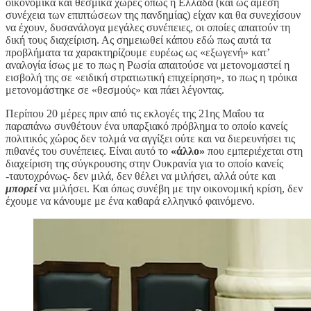
οικονομικά και θεσμικά χώρες όπως η Ελλάδα (και ως άμεση
συνέχεια των επιπτώσεων της πανδημίας) είχαν και θα συνεχίσουν
να έχουν, δυσανάλογα μεγάλες συνέπειες, οι οποίες απαιτούν τη
δική τους διαχείριση. Ας σημειωθεί κάπου εδώ πως αυτά τα
προβλήματα τα χαρακτηρίζουμε ευρέως ως «εξωγενή» κατ’
αναλογία ίσως με το πως η Ρωσία απαιτούσε να μετονομαστεί η
εισβολή της σε «ειδική στρατιωτική επιχείρηση», το πως η τρόικα
μετονομάστηκε σε «θεσμούς» και πάει λέγοντας.
Περίπου 20 μέρες πριν από τις εκλογές της 21ης Μαΐου τα
παραπάνω συνθέτουν ένα υπαρξιακό πρόβλημα το οποίο κανείς
πολιτικός χώρος δεν τολμά να αγγίξει ούτε και να διερευνήσει τις
πιθανές του συνέπειες. Είναι αυτό το
«άλλο»
που εμπεριέχεται στη
διαχείριση της σύγκρουσης στην Ουκρανία για το οποίο κανείς
-ταυτοχρόνως- δεν μιλά, δεν θέλει να μιλήσει, αλλά ούτε και
μπορεί
να μιλήσει. Και όπως συνέβη με την οικονομική κρίση, δεν
έχουμε να κάνουμε με ένα καθαρά ελληνικό φαινόμενο.