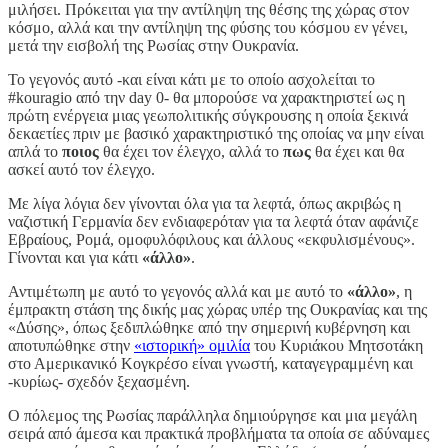
μιλήσει. Πρόκειται για την αντίληψη της θέσης της χώρας στον
κόσμο, αλλά και την αντίληψη της φύσης του κόσμου εν γένει,
μετά την εισβολή της Ρωσίας στην Ουκρανία.
Το γεγονός αυτό -και είναι κάτι με το οποίο ασχολείται το
#kouragio από την day 0- θα μπορούσε να χαρακτηριστεί ως η
πρώτη ενέργεια μιας γεωπολιτικής σύγκρουσης η οποία ξεκινά
δεκαετίες πριν με βασικό χαρακτηριστικό της οποίας να μην είναι
απλά το
ποιος
θα έχει τον έλεγχο, αλλά το
πως
θα έχει και θα
ασκεί αυτό τον έλεγχο.
Με λίγα λόγια δεν γίνονται όλα για τα λεφτά, όπως ακριβώς η
ναζιστική Γερμανία δεν ενδιαφερόταν για τα λεφτά όταν αφάνιζε
Εβραίους, Ρομά, ομοφυλόφιλους και άλλους «εκφυλισμένους».
Γίνονται και για κάτι
«άλλο»
.
Αντιμέτωπη με αυτό το γεγονός αλλά και με αυτό το
«άλλο»
, η
έμπρακτη στάση της δικής μας χώρας υπέρ της Ουκρανίας και της
«Δύσης», όπως ξεδιπλώθηκε από την σημερινή κυβέρνηση και
αποτυπώθηκε στην
«ιστορική» ομιλία
του Κυριάκου Μητσοτάκη
στο Αμερικανικό Κογκρέσο είναι γνωστή, καταγεγραμμένη και
-κυρίως- σχεδόν ξεχασμένη.
Ο πόλεμος της Ρωσίας παράλληλα δημιούργησε και μια μεγάλη
σειρά από άμεσα και πρακτικά προβλήματα τα οποία σε αδύναμες