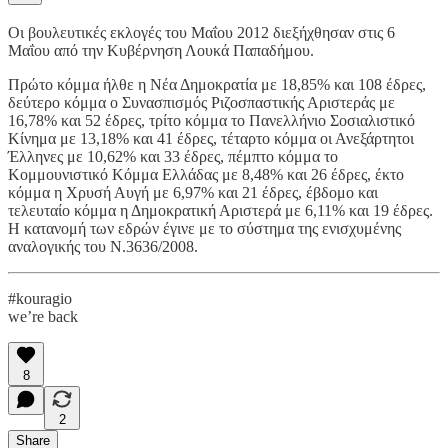
Οι βουλευτικές εκλογές του Μαΐου 2012 διεξήχθησαν στις 6
Μαΐου από την Κυβέρνηση Λουκά Παπαδήμου.
Πρώτο κόμμα ήλθε η Νέα Δημοκρατία με 18,85% και 108 έδρες,
δεύτερο κόμμα ο Συνασπισμός Ριζοσπαστικής Αριστεράς με
16,78% και 52 έδρες, τρίτο κόμμα το Πανελλήνιο Σοσιαλιστικό
Κίνημα με 13,18% και 41 έδρες, τέταρτο κόμμα οι Ανεξάρτητοι
Έλληνες με 10,62% και 33 έδρες, πέμπτο κόμμα το
Κομμουνιστικό Κόμμα Ελλάδας με 8,48% και 26 έδρες, έκτο
κόμμα η Χρυσή Αυγή με 6,97% και 21 έδρες, έβδομο και
τελευταίο κόμμα η Δημοκρατική Αριστερά με 6,11% και 19 έδρες.
Η κατανομή των εδρών έγινε με το σύστημα της ενισχυμένης
αναλογικής του Ν.3636/2008.
#kouragio
we’re back
8
2
Share