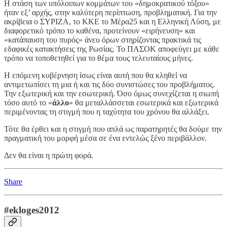
Η στάση των υπόλοιπων κομμάτων του «δημοκρατικού τόξου»
ήταν εξ’ αρχής, στην καλύτερη περίπτωση, προβληματική. Για την
ακρίβεια ο ΣΥΡΙΖΑ, το ΚΚΕ το Μέρα25 και η Ελληνική Λύση, με
διαφορετικό τρόπο το καθένα, προτείνουν «ειρήνευση» και
«κατάπαυση του πυρός» άνευ όρων στηρίζοντας πρακτικά τις
εδαφικές κατακτήσεις της Ρωσίας. Το ΠΑΣΟΚ αποφεύγει με κάθε
τρόπο να τοποθετηθεί για το θέμα τους τελευταίους μήνες.
Η επόμενη κυβέρνηση ίσως είναι αυτή που θα κληθεί να
αντιμετωπίσει τη μια ή και τις δύο συνιστώσες του προβλήματος.
Την εξωτερική και την εσωτερική. Όσο όμως συνεχίζεται η σιωπή
τόσο αυτό το «
άλλο
» θα μεταλλάσσεται εσωτερικά και εξωτερικά
περιμένοντας τη στιγμή που η ταχύτητα του χρόνου θα αλλάξει.
Τότε θα έρθει και η στιγμή που απλά ως παρατηρητές θα δούμε την
πραγματική του μορφή μέσα σε ένα εντελώς ξένο περιβάλλον.
Δεν θα είναι η πρώτη φορά.
Share
#ekloges2012