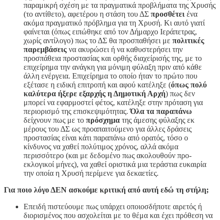
παραμικρή σχέση με τα πραγματικά προβλήματα της Χρυσής
(το αντίθετο), αφετέρου η στάση του ΔΣ
προσθέτει
ένα
ακόμα πραγματικό πρόβλημα για τη Χρυσή. Κι αυτό γιατί
φαίνεται (όπως ειπώθηκε από τον Δήμαρχο Ιεράπετρας,
χωρίς αντίλογο) πως το ΔΣ θα προσπαθήσει με
πολιτικές
παρεμβάσεις
να ακυρώσει ή να καθυστερήσει την
προσπάθεια προστασίας και ορθής διαχείρισής της, με το
επιχείρημα την ανάγκη για μόνιμη φύλαξη πριν από κάθε
άλλη ενέργεια. Επιχείρημα το οποίο ήταν το πρώτο που
εξέτασε η ειδική επιτροπή και αφού κατέληξε (
όπως πολύ
καλύτερα ήξερε εξαρχής η Δημοτική Αρχή
) πως δεν
μπορεί να εφαρμοστεί φέτος, κατέληξε στην πρόταση για
περιορισμό της επισκεψιμότητας.
Όλα τα παραπάνω
δείχνουν πως με το
πρόσχημα
της άμεσης φύλαξης εκ
μέρους του ΔΣ ως προαπαιτούμενο για άλλες δράσεις
προστασίας είναι κάτι παραπάνω από ορατός, τόσο ο
κίνδυνος να χαθεί πολύτιμος χρόνος, αλλά ακόμα
περισσότερο (και με δεδομένο πως ακολουθούν προ-
εκλογικοί μήνες), να χαθεί οριστικά μια τεράστια ευκαιρία
την οποία η Χρυσή περίμενε για δεκαετίες.
Για ποιο λόγο ΔΕΝ ασκούμε κριτική από αυτή εδώ τη στήλη;
Επειδή πιστεύουμε πως υπάρχει οποιοσδήποτε αιρετός ή
διορισμένος που ασχολείται με το θέμα και έχει πρόθεση να