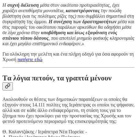
Η
συχνή διέλευση
μέσα στον οικότοπο προτεραιότητας, έχει
χαράξει ανεπιθύμητα μονοπάτια,
καταστρέφοντας
την ποώδη
βλάστηση (και τις πολύτιμες ρίζες της) που συμβάλλει σημαντικά στη
συγκράτηση της άμμου.
Η συνέχιση των δραστηριοτήτων
μέσα και
στις παρυφές του οικότοπου παράλιων αρκεύθων θα οδηγήσει μέσα
σε λίγα χρόνια στην
υποβάθμιση και ίσως εξαφάνιση ενός
σπάνιου τύπου δάσους
, που αποτελεί μνημείο φυσικής κληρονομιάς
και έχει μεγάλο επιστημονικό ενδιαφέρον.»
Για ολόκληρη την μελέτη και ένα πλήρη οδηγό για όσα αφορούν τη
Χρυσή
πατήστε εδώ
Tα λόγια πετούν, τα γραπτά μένουν
Ακολουθούν οι θέσεις των δημοτικών παρατάξεων οι οποίες θα
εξηγούν στους 14.111 πολίτες της Ιεράπετρας οι οποίοι τις ψήφισαν,
αλλά και σε κάθε άλλο ενδιαφερόμενο, τη στάση τους για το
ζήτημα που έχει προκύψει για την προστασίας της Χρυσής και τον
φετινό προτεινόμενο περιορισμό της επισκεψιμότητάς της:
Θ. Καλαντζάκης / Ιεράπετρα Νέα Πορεία: -