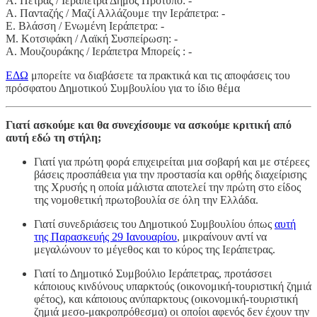
Α. Πετράς / Ιεράπετρα Δήμος Πρότυπο: -
Α. Πανταζής / Μαζί Αλλάζουμε την Ιεράπετρα: -
Ε. Βλάσση / Ενωμένη Ιεράπετρα: -
Μ. Κοτσιφάκη / Λαϊκή Συσπείρωση: -
Α. Μουζουράκης / Ιεράπετρα Μπορείς : -
ΕΔΩ
μπορείτε να διαβάσετε τα πρακτικά και τις αποφάσεις του
πρόσφατου Δημοτικού Συμβουλίου για το ίδιο θέμα
Γιατί ασκούμε και θα συνεχίσουμε να ασκούμε κριτική από
αυτή εδώ τη στήλη;
Γιατί για πρώτη φορά επιχειρείται μια σοβαρή και με στέρεες
βάσεις προσπάθεια για την προστασία και ορθής διαχείρισης
της Χρυσής η οποία μάλιστα αποτελεί την πρώτη στο είδος
της νομοθετική πρωτοβουλία σε όλη την Ελλάδα.
Γιατί συνεδριάσεις του Δημοτικού Συμβουλίου όπως
αυτή
της Παρασκευής 29 Ιανουαρίου
, μικραίνουν αντί να
μεγαλώνουν το μέγεθος και το κύρος της Ιεράπετρας.
Γιατί το Δημοτικό Συμβούλιο Ιεράπετρας, προτάσσει
κάποιους κινδύνους υπαρκτούς (οικονομική-τουριστική ζημιά
φέτος), και κάποιους ανύπαρκτους (οικονομική-τουριστική
ζημιά μεσο-μακροπρόθεσμα) οι οποίοι αφενός δεν έχουν την