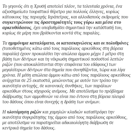
Το γεγονός ότι η Χρυσή αποτελεί πλέον, τα τελευταία χρόνια, ένα
αξιοσημείωτο τουριστικό θέρετρο για πολλούς έλληνες, κυρίως
κάτοικους της περιοχής Ιεράπετρας, και αλλοδαπούς εκδρομείς που
συγκεντρώνουν τις δραστηριότητές τους γύρω και μέσα στο
αρκευθόδασος
, έχει υποβαθμίσει σημαντικά την κατάστασή του,
κυρίως σε μέρη που βρίσκονται κοντά στις παραλίες.
Τα
ημιμόνιμα καταλύματα, οι κατασκηνώσεις και οι πολυθρόνες
(τοποθετημένες κάτω από τους παράλιους αρκεύθους στη βόρεια
παραλία) έχουν προκαλέσει την απώλεια άμμου μέχρι 1 μέτρο στη
βάση των δέντρων και τη νέκρωση σημαντικού ποσοστού λεπτών
ριζών (που αποκαλύπτονται στην επιφάνεια του εδάφους) των
μεγαλύτερων δέντρων στα σημεία που συνηθίζονται, τώρα και λίγα
χρόνια. Η μέση απώλεια άμμου κάτω από τους παράλιους αρκεύθους
ανέρχεται σε 25 εκατοστά, μειώνοντας με αυτόν τον τρόπο την
ικανότητα αντοχής, σε κανονικές συνθήκες, των παράλιων
αρκεύθων στους ισχυρούς ανέμους. Με αποτέλεσμα το πρόβλημα
διάβρωσης των αμμοθινών να είναι πιο έντονο στη βόρεια πλευρά
του δάσους όπου είναι συνεχής η δράση των ανέμων.
Η
υλοτόμηση ριζών
και χαμηλών κλαδιών καταστρέφει την
ικανότητα συγκράτησης της άμμου από τους παράλιους αρκεύθους,
με αποτέλεσμα να παρατηρείται αδικαιολόγητη διάβρωση σε
κεντρικά σημεία του δάσους.