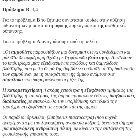
Πρόβλημα Β
: 3,4
Για το πρόβλημα
Β
το ζήτημα συνίσταται κυρίως στην αύξηση
πιθανοτήτων μιας καταστροφικής πυρκαγιάς και της αισθητικής
ρύπανσης.
Για το πρόβλημα
Α
αντιγράφουμε από τη μελέτη:
«Οι
αμμοθίνες
παρουσιάζουν μια δυναμική στενά συνδεδεμένη και
μάλιστα σε αμφίδρομη σχέση με τη φέρουσα
βλάστηση
. Αποτελούν
το υπόστρωμα μιας εξειδικευμένης ποώδους και θαμνώδους
βλάστησης που με τη σειρά της συμβάλλει ουσιαστικά στη διατήρηση
των αμμοθινών με τη συγκράτηση της άμμου ανάμεσα στα
σύμπλοκα
που διαμορφώνουν οι ρίζες της.
Η
κακομεταχείριση
ή ακόμη χειρότερα η
εξαφάνιση
τμήματος της
βλάστησης ή και μέρους της άμμου προκαλούν έντονες
διαβρωτικές
διαδικασίες
με επακόλουθο την υποβάθμιση και τελικά την
ταυτόχρονη εξαφάνιση των φυτών και της άμμου.
Οι παράλιοι άρκευθοι, (Juniperus macrocarpa) (που συχνά
αναφέρονται με την λανθασμένη ονομασία κέδροι), δέχονται σήμερα
μια
αυξανόμενη ανθρώπινη πίεση
, με κίνδυνο την επιτάχυνση της
φυσιολογικής γήρανσής τους.