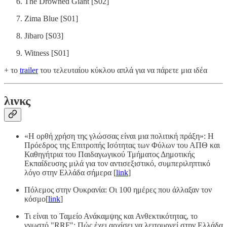
The Drowned Giant [S02]
Zima Blue [S01]
Jibaro [S03]
Witness [S01]
+ το
trailer
του τελευταίου κύκλου απλά για να πάρετε μια ιδέα
λινκς
«Η ορθή χρήση της γλώσσας είναι μια πολιτική πράξη»: Η
Πρόεδρος της Επιτροπής Ισότητας των Φύλων του ΑΠΘ και
Καθηγήτρια του Παιδαγωγικού Τμήματος Δημοτικής
Εκπαίδευσης μιλά για τον αντισεξιστικό, συμπεριληπτικό
λόγο στην Ελλάδα σήμερα [
link
]
Πόλεμος στην Ουκρανία: Οι 100 ημέρες που άλλαξαν τον
κόσμο[
link
]
Τι είναι το Ταμείο Ανάκαμψης και Ανθεκτικότητας, το
γνωστό "RRF"; Πώς έχει αρχίσει να λειτουργεί στην Ελλάδα