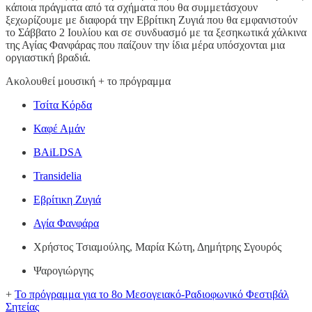
κάποια πράγματα από τα σχήματα που θα συμμετάσχουν
ξεχωρίζουμε με διαφορά την Εβρίτικη Ζυγιά που θα εμφανιστούν
το Σάββατο 2 Ιουλίου και σε συνδυασμό με τα ξεσηκωτικά χάλκινα
της Αγίας Φανφάρας που παίζουν την ίδια μέρα υπόσχονται μια
οργιαστική βραδιά.
Ακολουθεί μουσική + το πρόγραμμα
Τσίτα Κόρδα
Καφέ Αμάν
BAiLDSA
Transidelia
Εβρίτικη Ζυγιά
Αγία Φανφάρα
Χρήστος Τσιαμούλης, Μαρία Κώτη, Δημήτρης Σγουρός
Ψαρογιώργης
+
To πρόγραμμα για το 8ο Μεσογειακό-Ραδιοφωνικό Φεστιβάλ
Σητείας