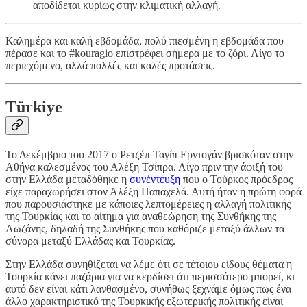
αποδίδεται κυρίως στην κλιματική αλλαγή.
Καλημέρα και καλή εβδομάδα, πολύ πιεσμένη η εβδομάδα που
πέρασε και το #kouragio επιστρέφει σήμερα με το ζόρι. Λίγο το
περιεχόμενο, αλλά πολλές και καλές προτάσεις.
Türkiye
Το Δεκέμβριο του 2017 ο Ρετζέπ Ταγίπ Ερντογάν βρισκόταν στην
Αθήνα καλεσμένος του Αλέξη Τσίπρα. Λίγο πριν την άφιξή του
στην Ελλάδα μεταδόθηκε η
συνέντευξη
που ο Τούρκος πρόεδρος
είχε παραχωρήσει στον Αλέξη Παπαχελά. Αυτή ήταν η πρώτη φορά
που παρουσιάστηκε με κάποιες λεπτομέρειες η αλλαγή πολιτικής
της Τουρκίας και το αίτημα για αναθεώρηση της Συνθήκης της
Λωζάνης, δηλαδή της Συνθήκης που καθόριζε μεταξύ άλλων τα
σύνορα μεταξύ Ελλάδας και Τουρκίας.
Στην Ελλάδα συνηθίζεται να λέμε ότι σε τέτοιου είδους θέματα η
Τουρκία κάνει παζάρια για να κερδίσει ότι περισσότερο μπορεί, κι
αυτό δεν είναι κάτι λανθασμένο, συνήθως ξεχνάμε όμως πως ένα
άλλο χαρακτηριστικό της Τουρκικής εξωτερικής πολιτικής είναι