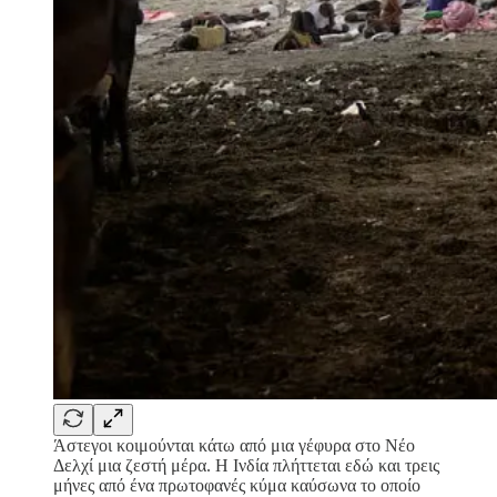
Άστεγοι κοιμούνται κάτω από μια γέφυρα στο Νέο
Δελχί μια ζεστή μέρα. Η Ινδία πλήττεται εδώ και τρεις
μήνες από ένα πρωτοφανές κύμα καύσωνα το οποίο