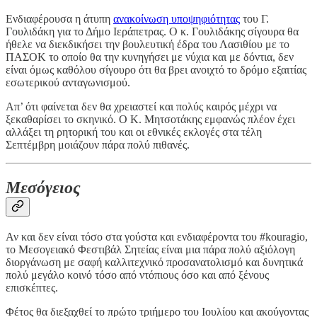
Ενδιαφέρουσα η άτυπη
ανακοίνωση υποψηφιότητας
του Γ.
Γουλιδάκη για το Δήμο Ιεράπετρας. Ο κ. Γουλιδάκης σίγουρα θα
ήθελε να διεκδικήσει την βουλευτική έδρα του Λασιθίου με το
ΠΑΣΟΚ το οποίο θα την κυνηγήσει με νύχια και με δόντια, δεν
είναι όμως καθόλου σίγουρο ότι θα βρει ανοιχτό το δρόμο εξαιτίας
εσωτερικού ανταγωνισμού.
Απ’ ότι φαίνεται δεν θα χρειαστεί και πολύς καιρός μέχρι να
ξεκαθαρίσει το σκηνικό. Ο Κ. Μητσοτάκης εμφανώς πλέον έχει
αλλάξει τη ρητορική του και οι εθνικές εκλογές στα τέλη
Σεπτέμβρη μοιάζουν πάρα πολύ πιθανές.
Μεσόγειος
Αν και δεν είναι τόσο στα γούστα και ενδιαφέροντα του #kouragio,
το Μεσογειακό Φεστιβάλ Σητείας είναι μια πάρα πολύ αξιόλογη
διοργάνωση με σαφή καλλιτεχνικό προσανατολισμό και δυνητικά
πολύ μεγάλο κοινό τόσο από ντόπιους όσο και από ξένους
επισκέπτες.
Φέτος θα διεξαχθεί το πρώτο τριήμερο του Ιουλίου και ακούγοντας