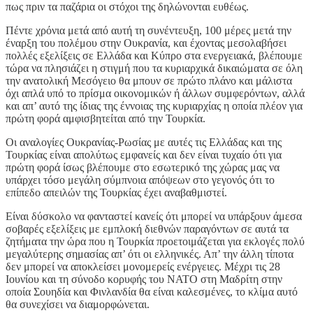
πως πριν τα παζάρια οι στόχοι της δηλώνονται ευθέως.
Πέντε χρόνια μετά από αυτή τη συνέντευξη, 100 μέρες μετά την
έναρξη του πολέμου στην Ουκρανία, και έχοντας μεσολαβήσει
πολλές εξελίξεις σε Ελλάδα και Κύπρο στα ενεργειακά, βλέπουμε
τώρα να πλησιάζει η στιγμή που τα κυριαρχικά δικαιώματα σε όλη
την ανατολική Μεσόγειο θα μπουν σε πρώτο πλάνο και μάλιστα
όχι απλά υπό το πρίσμα οικονομικών ή άλλων συμφερόντων, αλλά
και απ’ αυτό της ίδιας της έννοιας της κυριαρχίας η οποία πλέον για
πρώτη φορά αμφισβητείται από την Τουρκία.
Οι αναλογίες Ουκρανίας-Ρωσίας με αυτές τις Ελλάδας και της
Τουρκίας είναι απολύτως εμφανείς και δεν είναι τυχαίο ότι για
πρώτη φορά ίσως βλέπουμε στο εσωτερικό της χώρας μας να
υπάρχει τόσο μεγάλη σύμπνοια απόψεων στο γεγονός ότι το
επίπεδο απειλών της Τουρκίας έχει αναβαθμιστεί.
Eίναι δύσκολο να φανταστεί κανείς ότι μπορεί να υπάρξουν άμεσα
σοβαρές εξελίξεις με εμπλοκή διεθνών παραγόντων σε αυτά τα
ζητήματα την ώρα που η Τουρκία προετοιμάζεται για εκλογές πολύ
μεγαλύτερης σημασίας απ’ ότι οι ελληνικές. Απ’ την άλλη τίποτα
δεν μπορεί να αποκλείσει μονομερείς ενέργειες. Μέχρι τις 28
Ιουνίου και τη σύνοδο κορυφής του ΝΑΤΟ στη Μαδρίτη στην
οποία Σουηδία και Φινλανδία θα είναι καλεσμένες, το κλίμα αυτό
θα συνεχίσει να διαμορφώνεται.