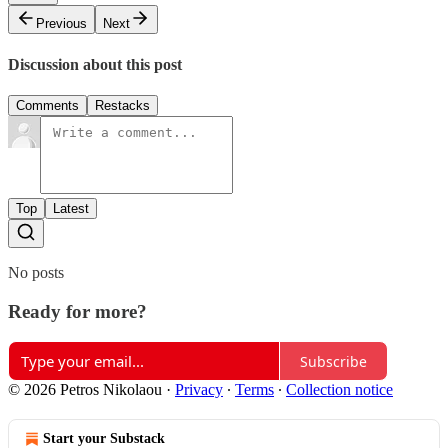
Previous
Next
Discussion about this post
Comments
Restacks
Top
Latest
No posts
Ready for more?
Subscribe
© 2026 Petros Nikolaou
·
Privacy
∙
Terms
∙
Collection notice
Start your Substack