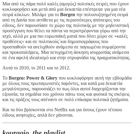
Mια από τις πάρα πολύ καλές (αμιγώς) πολιτικές σειρές που έχουν
κυκλοφορήσει και μετά από μια δεκαετία επέστρεψε για μια νέα
σειρά κύκλων. Μιλάμε για το
Borgen
την πολυσυζητημένη σειρά
από τη Δανία που αντίθετα με τις περισσότερες απόπειρες του
είδους, δεν παρουσίασε το χώρο της πολιτικής με την μηδενιστική
προσέγγιση που θέλει τα πάντα να περιστρέφονται γύρω από την
ισχύ, αλλά με μια πιο ευρωπαϊκή ματιά που δίνει χώρο σε «καλές
προθέσεις» και σε πολιτικούς΄και δημοσιογράφους που
προσπαθούν να ανελιχθούν ανάμεσα σε παγιωμένα συμφέροντα
και προκαταλήψεις. Μια πετυχημένη άσκηση ισορροπίας ανάμεσα
σε ένα αφελή ιδεαλισμό και στην στρυφνάδα της πραγματικότητας.
Αυτά το 2010, το 2011 και το 2012.
Το
Borgen: Power & Glory
που κυκλοφόρησε αυτή την εβδομάδα
με όλους τους πρωταγωνιστές παρόντες, και κατά μια δεκαετία
μεγαλύτερους, παρουσιάζει το πως όλοι αυτοί διαχειρίζονται την
εξουσία, τα σημάδια του χρόνου πάνω τους και φυσικά τις σκέψεις
και τις πράξεις τους απέναντι σε πολύ επίκαιρα πολιτικά ζητήματα.
Και τα δύο βρίσκονται στο Netflix και για όσους έχουν τέτοιου
είδους ανησυχίες, απλά δεν χάνονται.
kouragio, the playlist