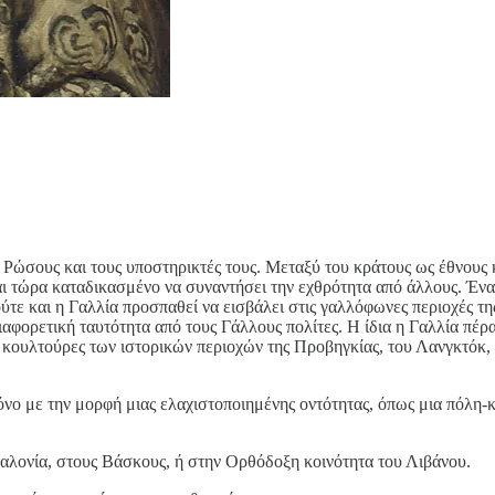
ώσους και τους υποστηρικτές τους. Μεταξύ του κράτους ως έθνους κα
ναι τώρα καταδικασμένο να συναντήσει την εχθρότητα από άλλους. Έν
ούτε και η Γαλλία προσπαθεί να εισβάλει στις γαλλόφωνες περιοχές τη
φορετική ταυτότητα από τους Γάλλους πολίτες. Η ίδια η Γαλλία πέρα
ις κουλτούρες των ιστορικών περιοχών της Προβηγκίας, του Λανγκτόκ
μόνο με την μορφή μιας ελαχιστοποιημένης οντότητας, όπως μια πόλη
ταλονία, στους Βάσκους, ή στην Ορθόδοξη κοινότητα του Λιβάνου.