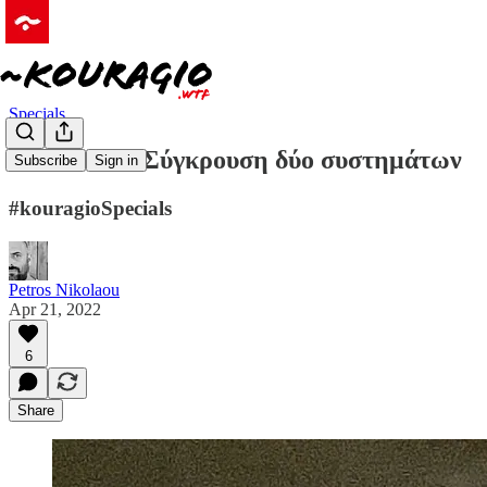
Specials
Ν.Ν. Taleb: Σύγκρουση δύο συστημάτων
Subscribe
Sign in
#kouragioSpecials
Petros Nikolaou
Apr 21, 2022
6
Share