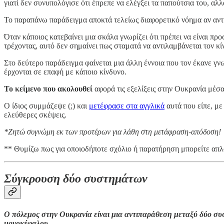
γιατί δεν συνυπολόγισε ότι έπρεπε να ελέγξει τα παπούτσια του, αλλά
Το παραπάνω παράδειγμα αποκτά τελείως διαφορετικό νόημα αν αντ
Όταν κάποιος κατεβαίνει μια σκάλα γνωρίζει ότι πρέπει να είναι προσ
τρέχοντας, αυτό δεν σημαίνει πως σταματά να αντιλαμβάνεται τον κί
Στο δεύτερο παράδειγμα φαίνεται μια άλλη έννοια που τον έκανε γν
έρχονται σε επαφή με κάποιο κίνδυνο.
Το κείμενο που ακολουθεί
αφορά τις εξελίξεις στην Ουκρανία μέσ
Ο ίδιος συμμάζεψε (;) και
μετέφρασε στα αγγλικά
αυτά που είπε, με
ελεύθερες σκέψεις.
*Ζητώ συγνώμη εκ των προτέρων για λάθη στη μετάφραση-απόδοση!
** Θυμίζω πως για οποιοδήποτε σχόλιο ή παρατήρηση μπορείτε απλά
Σύγκρουση δύο συστημάτων
Ο πόλεμος στην Ουκρανία είναι μια αντιπαράθεση μεταξύ δύο συσ
μονοκέφαλου.