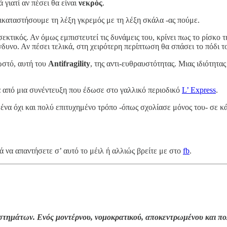
 γιατί αν πέσει θα είναι
νεκρός
.
ικαταστήσουμε τη λέξη γκρεμός με τη λέξη σκάλα -ας πούμε.
εκτικός. Αν όμως εμπιστευτεί τις δυνάμεις του, κρίνει πως το ρίσκο τ
νδυνο. Αν πέσει τελικά, στη χειρότερη περίπτωση θα σπάσει το πόδι τ
ωστό, αυτή του
Antifragility
, της αντι-ευθραυστότητας. Μιας ιδιότητ
α από μια συνέντευξη που έδωσε στο γαλλικό περιοδικό
L’ Express
.
 ένα όχι και πολύ επιτυχημένο τρόπο -όπως σχολίασε μόνος του- σε 
 να απαντήσετε σ’ αυτό το μέιλ ή αλλιώς βρείτε με στο
fb
.
τημάτων. Ενός μοντέρνου, νομοκρατικού, αποκεντρωμένου και πολυ